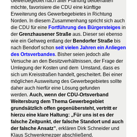
Gewerbegebiet nach alter Planung beibehalten
möchte, favorisiere die CDU eine künftige
Erweiterung des Gewerbegebietes in Richtung
Norden. In diesem Zusammenhang spricht sich auch
die CDU für eine
Fortführung des Bürgersteiges
in
der
Grenzhausener Straße
aus. Dieser sei ebenso
wie ein Gehweg entlang der
Bendorfer Straße
bis
nach Bendorf schon
seit vielen Jahren ein Anliegen
des Ortsverbandes
. Bisher seien jedoch alle
Versuche an den Besitzverhältnissen, der Frage der
Umlegung der Kosten und dem Umstand, dass es
sich um Kreisstraßen handelt, gescheitert. Bei einer
möglichen Ausweitung des Gewerbegebietes sollte
daher auch hierfür eine Lösung gefunden
werden.
Auch, wenn der CDU-Ortsverband
Weitersburg dem Thema Gewerbegebiet
grundsätzlich offen gegenübersteht, vertritt er
hierzu eine klare Haltung: „Für uns ist es der
falsche Zeitpunkt, der falsche Standort und auch
der falsche Ansatz“
, erklären Dirk Schneider und
Klaus Schwenkmezger abschließend.